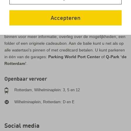
Bereikbaarheid
Ons kantoor is gevestigd direct
naast Hotel New York
aan de
Accepteren
Wilhelminakade, Rotterdam.
Bij de informatiebalie bent u van harte welkom. Loopt u gerust
binnen voor meer informatie, overleg over de mogelijkheden, een
folder of een originele cadeaubon. Aan de balie kunt u net als op
alle watertaxi’s pinnen of met creditcard betalen. U kunt parkeren
in één van de garages:
Parking World Port Center
of
Q-Park ‘de
Rotterdam’
.
Openbaar vervoer
Rotterdam, Wilhelminaplein: 3, 5 en 12
Wilhelminaplein, Rotterdam: D en E
Social media