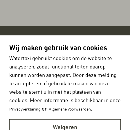
Openingstijden
Wij maken gebruik van cookies
Openingstijden watertaxidiensten
Watertaxi gebruikt cookies om de website te
Maandag t/m donderdag
Vrijdag
analyseren, zodat functionaliteiten daarop
07.00 uur – 00.00 uur
07.00 uur – 01.00 uur
kunnen worden aangepast. Door deze melding
Zaterdag
Zondag
te accepteren of gebruik te maken van deze
09.00 uur – 01.00 uur
09.00 uur – 00.00 uur
website stemt u in met het plaatsen van
cookies. Meer informatie is beschikbaar in onze
en
.
Privacyverklaring
Algemene Voorwaarden
Weigeren