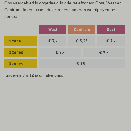
Ons vaargebied is opgedeeld in drie tariefzones: Oost, West en
Centrum. In en tussen deze zones hanteren we ritprijzen per
persoon:
West
Centrum
Oost
1 zone
€ 7,-
€ 5,25
€ 7,-
2 zones
€ 9,-
€ 9,-
3 zones
€ 15,-
Kinderen t/m 12 jaar halve prijs.