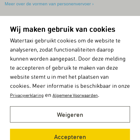
Meer over de vormen van personenvervoer ›
Wij maken gebruik van cookies
Watertaxi gebruikt cookies om de website te
Rondvaart
analyseren, zodat functionaliteiten daarop
Rotterdam is het mooist vanaf het water. Op een
kunnen worden aangepast. Door deze melding
watertaxirondvaart laten onze schippers u graag de stad en haar
historische en moderne havens zien. U kunt zelf de duur en/of de
te accepteren of gebruik te maken van deze
route van een rondvaart bepalen. U vaart bovendien altijd met uw
website stemt u in met het plaatsen van
eigen gezelschap. Speciale rondvaarten ten behoeve van
cookies. Meer informatie is beschikbaar in onze
bijvoorbeeld foto- of filmreportages en trouwreportages zijn ook
en
.
mogelijk.
Privacyverklaring
Algemene Voorwaarden
Bekijk alle mogelijkheden voor een rondvaart ›
Weigeren
Accepteren