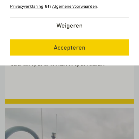
en
.
Privacyverklaring
Algemene Voorwaarden
Weigeren
Casper (22), jongste schipper van de
Accepteren
watertaxi
Stuurman op de binnenvaart én op de watertaxi
Lees verder