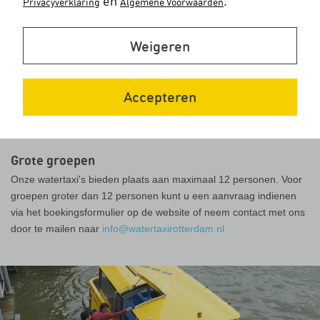
en
.
Privacyverklaring
Algemene Voorwaarden
Weigeren
Boeken en betalen
Watertaxiritten op afroep kunt u op elk moment online boeken via
Accepteren
onze app of website. Betalen kan vooraf via de app of aan boord
met pin of creditcard.
Grote groepen
Onze watertaxi's bieden plaats aan maximaal 12 personen. Voor
groepen groter dan 12 personen kunt u een aanvraag indienen
via het boekingsformulier op de website of neem contact met ons
door te mailen naar
info@watertaxirotterdam.nl