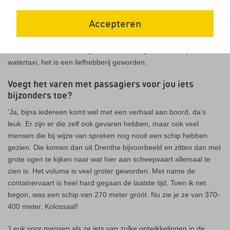
‘Om weer op het water te zijn. Ik heb de zeevaartschool gedaan,
even zelf ook op zee als leerling-stuurman in de
Accepteren
scheepsbevoorrading gevaren en daarna 13 jaar in de
binnenvaart. Nou, dan ga je het varen op zeker moment vanzelf
wel missen. Ik draai nu vijf á zes diensten per maand op de
watertaxi, het is een liefhebberij geworden.
Voegt het varen met passagiers voor jou iets
bijzonders toe?
‘Ja, bijna iedereen komt wel met een verhaal aan boord, da’s
leuk. Er zijn er die zelf ook gevaren hebben, maar ook veel
mensen die bij wijze van spreken nog nooit een schip hebben
gezien. Die komen dan uit Drenthe bijvoorbeeld en zitten dan met
grote ogen te kijken naar wat hier aan scheepvaart allemaal te
zien is. Het volume is veel groter geworden. Met name de
containervaart is heel hard gegaan de laatste tijd. Toen ik net
begon, was een schip van 270 meter gróót. Nu zie je ze van 370-
400 meter. Kolossaal!
‘Leuk voor mensen als ze iets van zulke ontwikkelingen in de