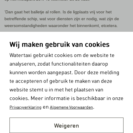
‘Dan gaat het balletje al rollen. Is de ligplaats vrij voor het
betreffende schip, wat voor diensten zijn er nodig, wat zijn de
weersomstandigheden waaronder het binnenkomt, etcetera.
‘Vervolgens stuurt het HCC, het Haven Coördinatie Centrum, een
Wij maken gebruik van cookies
sleepboot erheen. Gemiddeld komen zo’n tien tot vijftien schepen
per uur in Rotterdam binnen, inclusief de binnenvaart en de
Watertaxi gebruikt cookies om de website te
pleziervaart. Dat gaat 24 uur per dag door. We werken dus ook in
analyseren, zodat functionaliteiten daarop
ploegen van vijf in continudiensten.’
kunnen worden aangepast. Door deze melding
‘Ze kunnen ook buitengaats moeten blijven, bijvoorbeeld als er
te accepteren of gebruik te maken van deze
geen ligplaats vrij is. Daarvoor hebben we ankerplaatsen op zee.
website stemt u in met het plaatsen van
O, daarvan hebben we er heel veel! Wel tientallen. Schepen
cookies. Meer informatie is beschikbaar in onze
liggen er meestal een paar dagen, maar het kan ook weleens een
paar weken zijn als er bijvoorbeeld financiële problemen spelen.
en
.
Privacyverklaring
Algemene Voorwaarden
Gelukkig komt dat steeds minder voor – een schip hoort te varen.’
Waarom ben je op de watertaxi gaan varen?
Weigeren