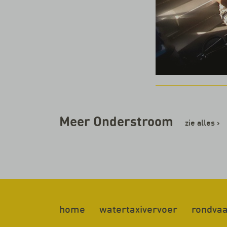
Meer Onderstroom
zie alles
›
home
watertaxivervoer
rondvaa