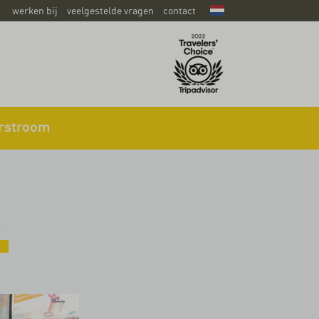
werken bij
veelgestelde vragen
contact
rstroom
i