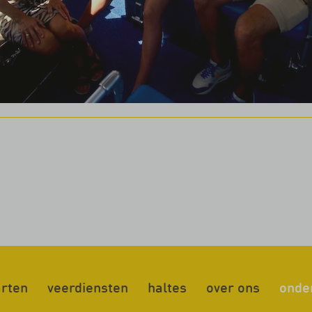
rten
veerdiensten
haltes
over ons
onde