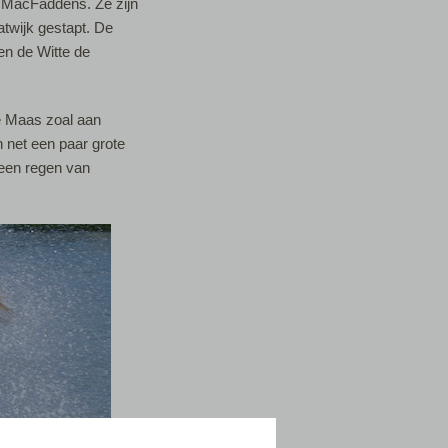
e MacFaddens. Ze zijn
atwijk gestapt. De
n de Witte de
e Maas zoal aan
n net een paar grote
 een regen van