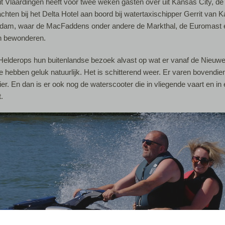
it Vlaardingen heeft voor twee weken gasten over uit Kansas City, d
chten bij het Delta Hotel aan boord bij watertaxischipper Gerrit van K
rdam, waar de MacFaddens onder andere de Markthal, de Euromast e
an bewonderen.
elderops hun buitenlandse bezoek alvast op wat er vanaf de Nieuw
Ze hebben geluk natuurlijk. Het is schitterend weer. Er varen bovendie
er. En dan is er ook nog de waterscooter die in vliegende vaart en in
.