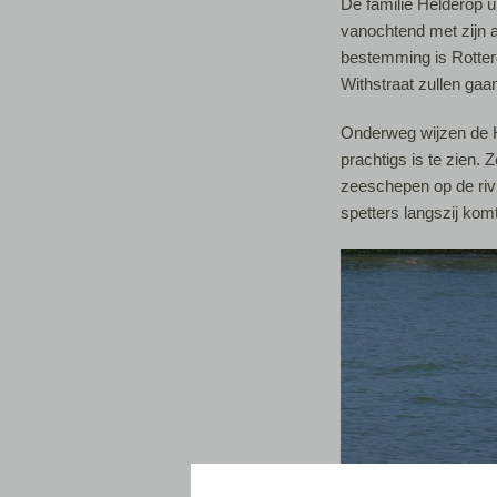
De familie Helderop u
vanochtend met zijn a
bestemming is Rotte
Withstraat zullen ga
Onderweg wijzen de H
prachtigs is te zien. 
zeeschepen op de rivi
spetters langszij komt