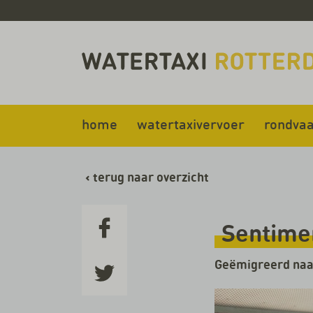
home
watertaxivervoer
rondvaa
‹
terug naar overzicht
Sentimen
Geëmigreerd naar