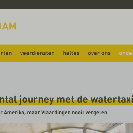
rten
veerdiensten
haltes
over ons
onde
tal journey met de watertax
 Amerika, maar Vlaardingen nooit vergeten