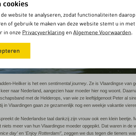
n cookies
 de website te analyseren, zodat functionaliteiten daar
en of gebruik te maken van deze website stemt u in met 
r in onze
Privacyverklaring
en
Algemene Voorwaarden
.
epteren
den-Heilker is het een
sentimental journey
. Ze is Vlaardingse van 
en keer naar Nederland, aangezien haar moeder hier nog woont. Daarn
schapsband met de Helderops, van wie ze leeftijdgenoot Peter al sin
tij in Vlaardingen gaan ze gezamenlijk nog een weekje vakantie vieren
eekt de Nederlandse taal dankzij zijn vrouw ook een klein beetje. 
t niets meer van hun Vlaardingse moeder opgepikt. Dat waren in de w
nice day’
en ‘
Enjoy Rotterdam!’
, zeggen we dus tegen die tieners wa