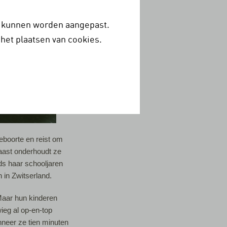
op kunnen worden aangepast.
het plaatsen van cookies.
geboorte en reist om
aast onderhoudt ze
ds haar schooljaren
 in Zwitserland.
Maar hun kinderen
ieg al op-en-top
nneer ze tien minuten