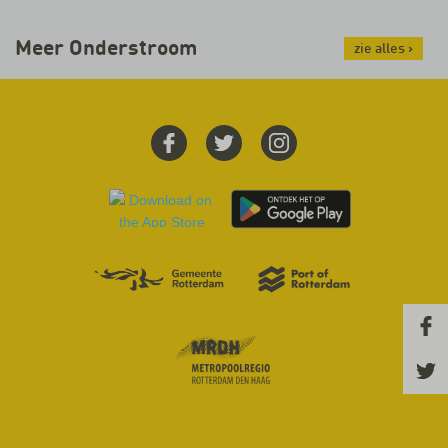
Meer Onderstroom
zie alles
›