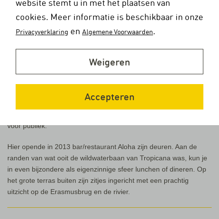
website stemt u in met het plaatsen van
Hef en de hoogbouw op de Kop van Zuid. Vanaf steiger 25 is het
cookies. Meer informatie is beschikbaar in onze
(richting centrum) bovendien maar een klein eindje lopen naar
en
.
Privacyverklaring
Algemene Voorwaarden
Blue City, de broedplaats van innovatieve ondernemers in de
circulaire economie.
Weigeren
Aloha
Blue City is gevestigd in wat van 1988 tot 2010 subtropisch
zwemparadijs Tropicana was. De glijbaanbuizen in en rond het
Accepteren
veelhoekige gebouw herinneren nog aan dat verleden. Het
oostelijk deel van het voormalige zwembad is nog toegankelijk
voor publiek.
Hier opende in 2013 bar/restaurant Aloha zijn deuren. Aan de
randen van wat ooit de wildwaterbaan van Tropicana was, kun je
in even bijzondere als eigenzinnige sfeer lunchen of dineren. Op
het grote terras buiten zijn zitjes ingericht met een prachtig
uitzicht op de Erasmusbrug en de rivier.