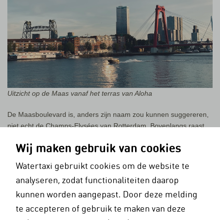
Uitzicht op de Maas vanaf het terras van Aloha
De Maasboulevard is, anders zijn naam zou kunnen suggereren,
niet echt de Champs-Elysées van Rotterdam. Bovenlangs raast
het verkeer van en naar de Van Brienenoordbrug. De fiets- en
Wij maken gebruik van cookies
wandelkade eronder ligt weliswaar pal aan de Maas, maar moet
het vooralsnog verder ook zonder groen en recreatieve
Watertaxi gebruikt cookies om de website te
voorzieningen stellen.
analyseren, zodat functionaliteiten daarop
Blue City
kunnen worden aangepast. Door deze melding
te accepteren of gebruik te maken van deze
Mooi op dit stukje van de noordelijke rivieroever is weer wel het
weidse panorama dat je hebt op de skyline van Zuid, Unilever, de