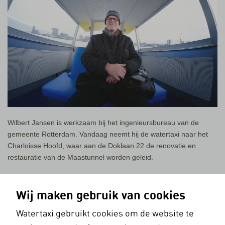
Wilbert Jansen is werkzaam bij het ingenieursbureau van de
gemeente Rotterdam. Vandaag neemt hij de watertaxi naar het
Charloisse Hoofd, waar aan de Doklaan 22 de renovatie en
restauratie van de Maastunnel worden geleid.
Bibberen
Wij maken gebruik van cookies
‘Ik heb me maar warm aangekleed voor dit ritje, want ik weet van
Watertaxi gebruikt cookies om de website te
een jaar of twintig geleden nog hoe koud het kan zijn op de