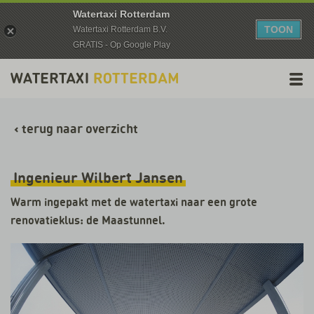
Watertaxi Rotterdam
TOON
Watertaxi Rotterdam B.V.
GRATIS - Op Google Play
‹
terug naar overzicht
Ingenieur Wilbert Jansen
Warm ingepakt met de watertaxi naar een grote
renovatieklus: de Maastunnel.