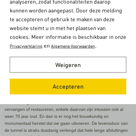
analyseren, zodat functionaliteiten daarop
Nieuwe Maas Het ingenieursbureau was directievoerder bij de
kunnen worden aangepast. Door deze melding
aanleg van de Erasmusbrug en we waren dagelijks op de rivier
om de bouw te begeleiden. Drie jaar lang. Stond je daar te
te accepteren of gebruik te maken van deze
bibberen in je zwemvest de hele winter achtereen, Ja, dat was
website stemt u in met het plaatsen van
lijden soms, pffoeh, haha.
cookies. Meer informatie is beschikbaar in onze
‘De gemeente gaat de Maastunnel renoveren en restaureren. Nu
en
.
Privacyverklaring
Algemene Voorwaarden
is er in de avond en nacht tijdelijk één buis dicht, maar vanaf
zomer 2017 gaan we echt beginnen. We werken dan buis voor
Weigeren
buis, en iedere buis gaat voor een jaar dicht. Door de dooizouten
die in de tunnel terecht zijn gekomen, is betonrot ontstaan. Dus
dat is aanleiding voor grootschalig herstel.
Accepteren
Langere levensduur
‘Daarnaast gaan we de oudste delen van de installaties
vervangen of restaureren, enkele daarvan zijn intussen ook al
weer 70 jaar oud. En dan is er nog het bouwkundig en
monumentaal herstel dat we gaan uitvoeren. De levensduur van
de tunnel is straks dusdanig verlengd dat hele lange afsluitingen