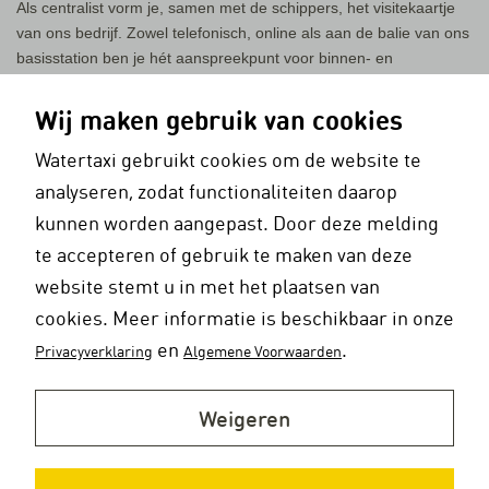
Als centralist vorm je, samen met de schippers, het visitekaartje
van ons bedrijf. Zowel telefonisch, online als aan de balie van ons
basisstation ben je hét aanspreekpunt voor binnen- en
buitenlandse klanten die een watertaxirit willen boeken.
Daarnaast onderhoud je via de marifoon ook doorlopend intensief
Wij maken gebruik van cookies
contact met al onze schepen op het water.
Watertaxi gebruikt cookies om de website te
Wat we van je vragen
analyseren, zodat functionaliteiten daarop
Je bent 8 tot 24 uur per week in wisseldiensten inzetbaar, ook ’s
kunnen worden aangepast. Door deze melding
avonds en in de weekends. Je bent communicatief sterk en kunt
te accepteren of gebruik te maken van deze
dus snel schakelen. Je voelt je gauw thuis in een hecht en
website stemt u in met het plaatsen van
energiek team van gedreven collega’s, maar kunt ook prima
cookies. Meer informatie is beschikbaar in onze
zelfstandig werken. Ook bij grote drukte ben je de rots in de
branding die altijd het overzicht op de planning weet te bewaren.
en
.
Privacyverklaring
Algemene Voorwaarden
Verder beschik je over een redelijke tot goede beheersing van het
Engels en/of Duits.
Weigeren
Wat we je bieden
Een energieke werkplek op een van de mooiste locaties van