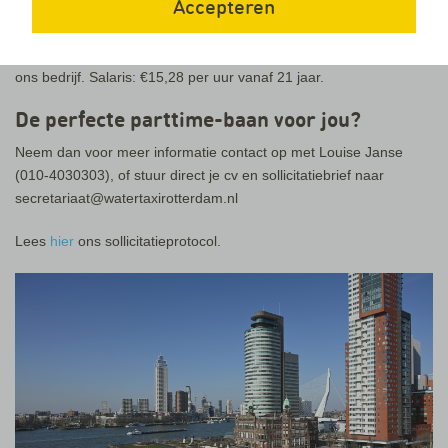
Accepteren
Rotterdam: ons drijvende basisstation aan de Wilhelminapier bij
Hotel New York. Flexibele deeltijdbaan met veel
verantwoordelijkheid en de mogelijkheid om door te groeien in
ons bedrijf. Salaris: €15,28 per uur vanaf 21 jaar.
De perfecte parttime-baan voor jou?
Neem dan voor meer informatie contact op met Louise Janse
(010-4030303), of stuur direct je cv en sollicitatiebrief naar
secretariaat@watertaxirotterdam.nl
Lees
hier
ons sollicitatieprotocol.