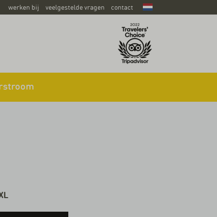
werken bij
veelgestelde vragen
contact
rstroom
-XL