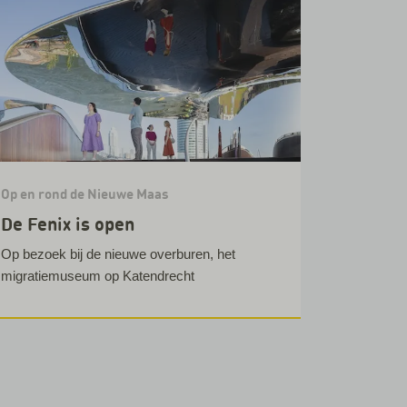
Op en rond de Nieuwe Maas
De Fenix is open
Op bezoek bij de nieuwe overburen, het
migratiemuseum op Katendrecht
Lees verder