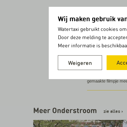
Aanstaande bewoners 
appartement reizen. H
Wij maken gebruik va
vier XL-boten in onze
Watertaxi gebruikt cookies om
elektrisch aangedrev
Door deze melding te accepter
Met diezelfde XL-sche
Meer informatie is beschikbaa
weer. Fans die hun au
naar de overkant (en 
Acc
Weigeren
stadion zullen we pen
Mede-directeur Daan 
gemaakte filmpje mee
Meer Onderstroom
zie alles
›