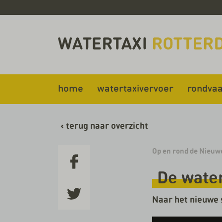
home
watertaxivervoer
rondvaa
‹
terug naar overzicht
Op en rond de Nieuw
De water
Naar het nieuwe 