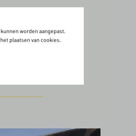
rtaxi naar en van hun
reed, zodat ook de
onen in deze nieuwe,
op kunnen worden aangepast.
het plaatsen van cookies.
Feyenoord-supporters
ruit in drie minuten
ude en het nieuwe
meente Rotterdam