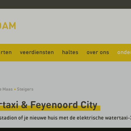
rten
veerdiensten
haltes
over ons
onde
e Maas
•
Steigers
taxi & Feyenoord City
stadion of je nieuwe huis met de elektrische watertaxi