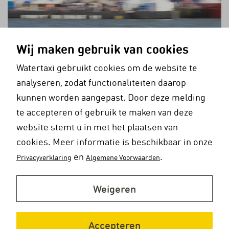
Wij maken gebruik van cookies
Watertaxi gebruikt cookies om de website te
analyseren, zodat functionaliteiten daarop
kunnen worden aangepast. Door deze melding
te accepteren of gebruik te maken van deze
website stemt u in met het plaatsen van
Huh, een Rotterdamse watertaxi in Mumbai?
cookies. Meer informatie is beschikbaar in onze
Mumbailive.com meldt in een nieuwsbericht dat er sinds juni maar
en
.
Privacyverklaring
Algemene Voorwaarden
liefst 500 watertaxi’s voor de stad in de vaart zijn genomen. En
opwindender nog: het zijn taxi’s die zich zowel over water als over
de weg kunnen verplaatsen. Maar de foto die het artikel siert,
Weigeren
voedt de twijfel aan het waarheidsgehalte daarvan. Een
amfibievoertuig met een buitenboordmotor?
Accepteren
Avontuur verzekerd