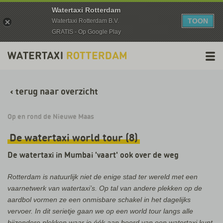
Watertaxi Rotterdam
TOON
Watertaxi Rotterdam B.V.
GRATIS - Op Google Play
‹
terug naar overzicht
Op en rond de Nieuwe Maas
De watertaxi world tour (8)
De watertaxi in Mumbai 'vaart' ook over de weg
Rotterdam is natuurlijk niet de enige stad ter wereld met een
vaarnetwerk van watertaxi’s. Op tal van andere plekken op de
aardbol vormen ze een onmisbare schakel in het dagelijks
vervoer. In dit serietje gaan we op een world tour langs alle
bijzondere plekken waar je óók aan boord van een watertaxi kunt