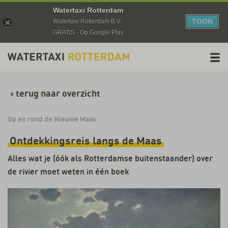
Watertaxi Rotterdam
TOON
Watertaxi Rotterdam B.V.
GRATIS - Op Google Play
‹
terug naar overzicht
Op en rond de Nieuwe Maas
Ontdekkingsreis langs de Maas
Alles wat je (óók als Rotterdamse buitenstaander) over
de rivier moet weten in één boek