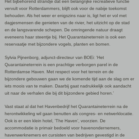
Het bijbehorend strandje dat een belangrijke recreatieve functie
vervult voor Rotterdammers, blijft ook voor de nabije toekomst
behouden. Als het weer er enigszins naar is, ligt het er vol met
dagjesmensen die genieten van de rivier, het uitzicht op de stad
en de langsvarende schepen. De omringende natuur draagt
eveneens haar steentje bij. Het Quarantaineterrein is ook een
reservaatje met bijzondere vogels, planten en bomen.
Sylvia Pijnenborg, adjunct-directeur van BOEi: ‘Het
Quarantaineterrein is een prachtige verborgen parel in de
Rotterdamse Haven. Met respect voor het terrein en de
bijzondere gebouwen gaan we de komende tijd aan de slag om er
iets moois van te maken. Daarbij gaat nadrukkelijk ook aandacht
uit naar de verhalen die bij dit bijzondere gebied horen.’
Vast staat al dat het Havenbedrijf het Quarantaineterrein na de
herontwikkeling wil gaan benutten als congres- en netwerklocatie.
Ook is er een klein hotel, ‘The Haven’, voorzien. De
accommodatie is primair bedoeld voor havenondernemers,
havenwerknemers en cursisten van bedrijven gevestigd in de