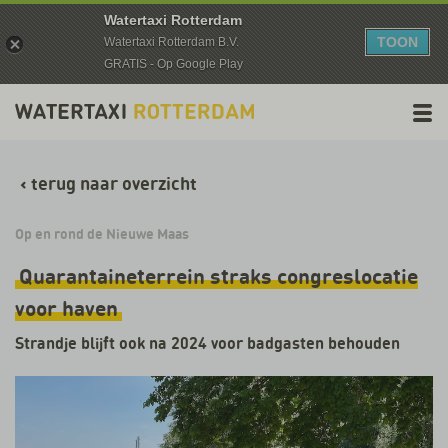
Watertaxi Rotterdam
TOON
Watertaxi Rotterdam B.V.
GRATIS - Op Google Play
‹
terug naar overzicht
Op en rond de Nieuwe Maas
Quarantaineterrein straks congreslocatie
voor haven
Strandje blijft ook na 2024 voor badgasten behouden