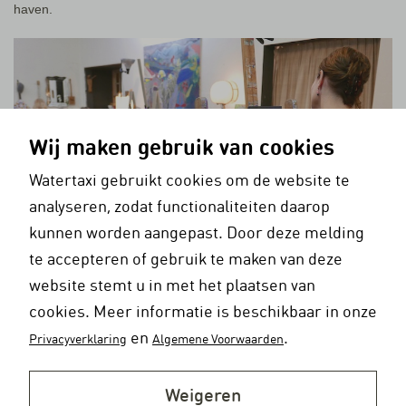
haven.
Wij maken gebruik van cookies
Watertaxi gebruikt cookies om de website te
analyseren, zodat functionaliteiten daarop
kunnen worden aangepast. Door deze melding
te accepteren of gebruik te maken van deze
website stemt u in met het plaatsen van
cookies. Meer informatie is beschikbaar in onze
Cursisten aan het werk in de Quarantaine Academie
en
.
Privacyverklaring
Algemene Voorwaarden
Het is nog onduidelijk hoe het Havenbedrijf en BOEi invulling gaan
Weigeren
geven aan de culturele bestemming die het Quarantaineterrein