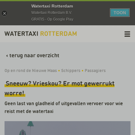
Watertaxi Rotterdam
TOON
Watertaxi Rotterdam B.V.
GRATIS - Op Google Play
‹
terug naar overzicht
Op en rond de Nieuwe Maas
•
Schippers
•
Passagiers
Sneeuw? Vrieskou? Er mot gewerrukt
worre!
Geen last van gladheid of uitgevallen vervoer voor wie
reist met de watertaxi